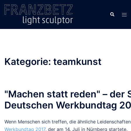
Zum
Inhalt
Suche
Men
springen
ums
Kategorie:
teamkunst
"Machen statt reden" – der
Deutschen Werkbundtag 20
Wenn Menschen sich treffen, die ähnliche Leidenschaften
Werkbundtag 2017
, der am 14. Juli in Nürnberg startete.