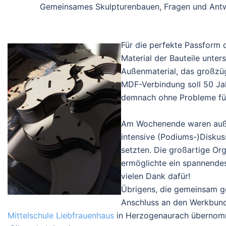
Gemeinsames Skulpturenbauen, Fragen und Antwo
Für die perf
ekte Passform d
Material der Bauteile unter
Außenmaterial, das großz
MDF-Verbindung soll 50 Ja
demnach ohne Probleme für 
Am Wochenende waren auße
intensive (Podiums-)Diskus
setzten. Die großartige O
ermöglichte ein spannende
vielen Dank dafür!
Übrigens, die gemeinsam g
Anschluss an den Werkbund
Mittelschule Liebfrauenhaus
in Herzogenaurach übernomm