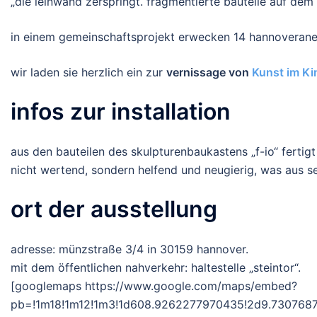
„die leinwand zerspringt. fragmentierte bauteile auf d
in einem gemeinschaftsprojekt erwecken 14 hannoveraner k
wir laden sie herzlich ein zur
vernissage von
Kunst im Ki
infos zur installation
aus den bauteilen des skulpturenbaukastens „f-io“ fertig
nicht wertend, sondern helfend und neugierig, was aus s
ort der ausstellung
adresse: münzstraße 3/4 in 30159 hannover.
mit dem öffentlichen nahverkehr: haltestelle „steintor“.
[googlemaps https://www.google.com/maps/embed?
pb=!1m18!1m12!1m3!1d608.9262277970435!2d9.730768