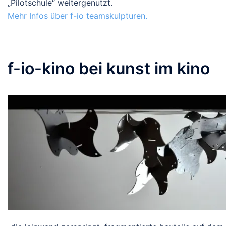
„Pilotschule“ weitergenutzt.
Mehr Infos über f-io teamskulpturen.
f-io-kino bei kunst im kino