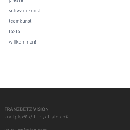
presse
schwarmkunst
teamkunst
texte
willkommen!
FRANZBETZ VISION
kraftplex® // f-io // trafolab®