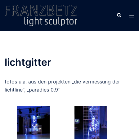
Zum
Inhalt
Suche
Men
springen
ums
lichtgitter
fotos u.a. aus den projekten „die vermessung der
lichtline“, „paradies 0.9“