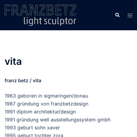
Zum
Inhalt
Suche
Men
springen
ums
vita
franz betz /
vita
1963 geboren in sigmaringen/donau
1987 gründung von franzbetzdesign
1991 diplom architektur/design
1991 gründung well ausstellungssystem gmbh
1993 geburt sohn xaver
1995 geburt tochter zora