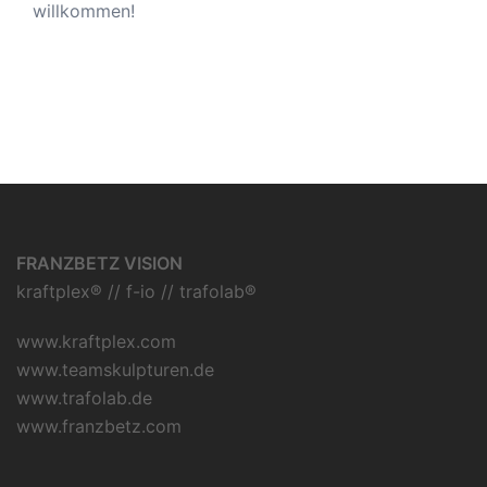
willkommen!
FRANZBETZ VISION
kraftplex® // f-io // trafolab®
www.kraftplex.com
www.teamskulpturen.de
www.trafolab.de
www.franzbetz.com