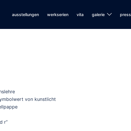
ausstellungen
werkserien
vita
galerie
pres
nslehre
 symbolwert von kunstlicht
ellpappe
d r“