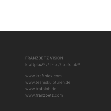
FRANZBETZ VISION
kraftplex® // f-io // trafolab®
www.kraftplex.com
www.teamskulpturen.de
www.trafolab.de
www.franzbetz.com