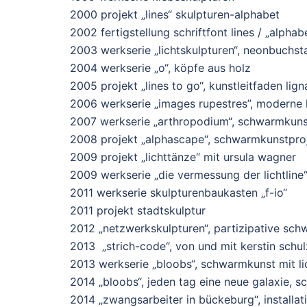
2000 projekt „lines“ skulpturen-alphabet
2002 fertigstellung schriftfont lines / „alphab
2003 werkserie „lichtskulpturen“, neonbuchs
2004 werkserie „o“, köpfe aus holz
2005 projekt „lines to go“, kunstleitfaden lign
2006 werkserie „images rupestres”, moderne 
2007 werkserie „arthropodium“, schwarmkun
2008 projekt „alphascape“, schwarmkunstproj
2009 projekt „lichttänze“ mit ursula wagner
2009 werkserie „die vermessung der lichtline
2011 werkserie skulpturenbaukasten „f-io“
2011 projekt stadtskulptur
2012 „netzwerkskulpturen“, partizipative sc
2013 „strich-code“, von und mit kerstin schul
2013 werkserie „bloobs“, schwarmkunst mit li
2014 „bloobs“, jeden tag eine neue galaxie, 
2014 „zwangsarbeiter in bückeburg“, instal