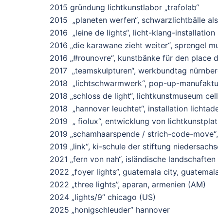
2015 gründung lichtkunstlabor „trafolab“
2015 „planeten werfen“, schwarzlichtbälle a
2016 „leine de lights“, licht-klang-installation
2016 „die karawane zieht weiter“, sprengel 
2016 „#rounovre“, kunstbänke für den place 
2017 „teamskulpturen“, werkbundtag nürnbe
2018 „lichtschwarmwerk“, pop-up-manufaktur 
2018 „schloss de light“, lichtkunstmuseum cel
2018 „hannover leuchtet“, installation lichtad
2019 „ fiolux“, entwicklung von lichtkunstplat
2019 „schamhaarspende / strich-code-move“, v
2019 „link“, ki-schule der stiftung niedersach
2021 „fern von nah“, isländische landschaften 
2022 „foyer lights”, guatemala city, guatemal
2022
„three lights”, aparan, armenien (AM)
2024 „lights/9” chicago (US)
2025
„honigschleuder” hannover