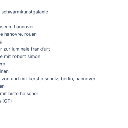
ls schwarmkunstgalaxie
museum hannover
de hanovre, rouen
rg
zur luminale frankfurt
le mit robert simon
ern
inen
on und mit kerstin schulz, berlin, hannover
sen
mit birte hölscher
a (GT)