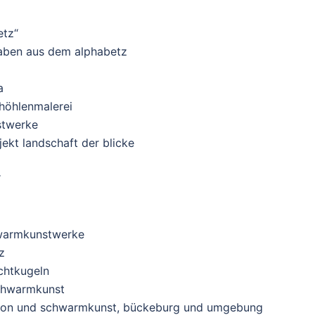
etz“
taben aus dem alphabetz
a
höhlenmalerei
stwerke
ekt landschaft der blicke
“
hwarmkunstwerke
z
chtkugeln
schwarmkunst
lation und schwarmkunst, bückeburg und umgebung