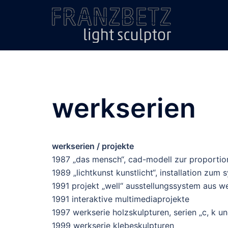
Zum
Inhalt
springen
werkserien
werkserien / projekte
1987 „das mensch“, cad-modell zur proportio
1989 „lichtkunst kunstlicht“, installation zum
1991 projekt „well“ ausstellungssystem aus w
1991 interaktive multimediaprojekte
1997 werkserie holzskulpturen, serien „c, k un
1999 werkserie klebeskulpturen