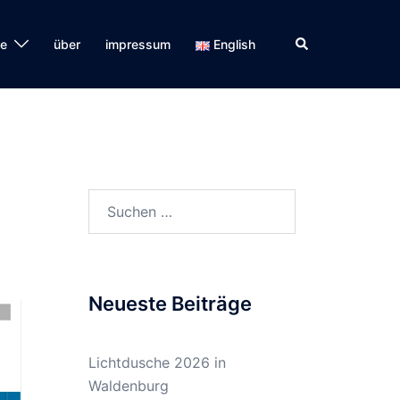
Suche
se
über
impressum
English
Suchen
nach:
Neueste Beiträge
Lichtdusche 2026 in
Waldenburg