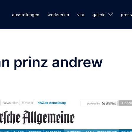
ausstellungen
werkserien
vita
galerie
pres
an prinz andrew