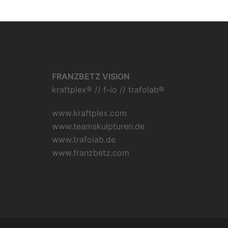
FRANZBETZ VISION
kraftplex® // f-io // trafolab®
www.kraftplex.com
www.teamskulpturen.de
www.trafolab.de
www.franzbetz.com