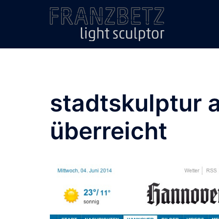
Zum
Inhalt
springen
stadtskulptur 
überreicht