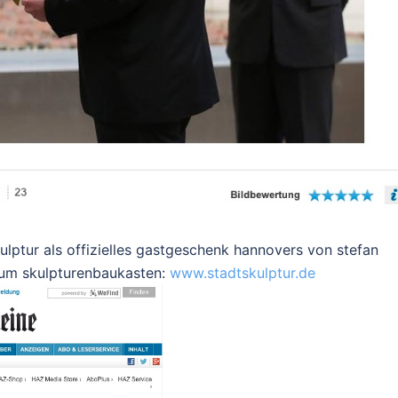
kulptur als offizielles gastgeschenk hannovers von stefan
zum skulpturenbaukasten:
www.stadtskulptur.de