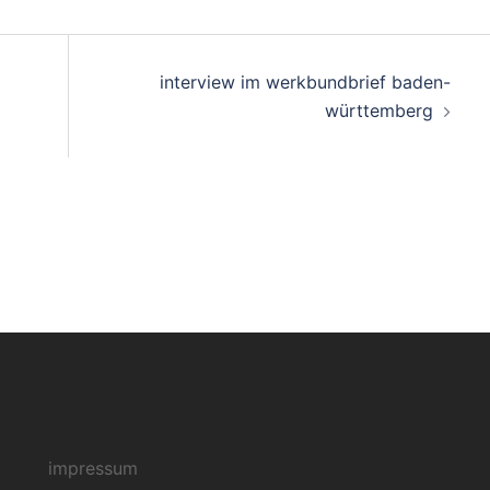
on
interview im werkbundbrief baden-
württemberg
impressum