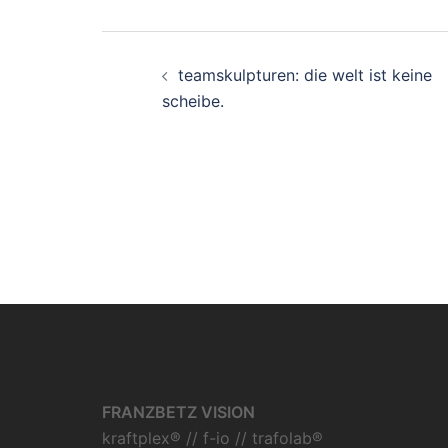
Beitragsnavigati
teamskulpturen: die welt ist keine
scheibe.
FRANZBETZ VISION
kraftplex® // f-io // trafolab®