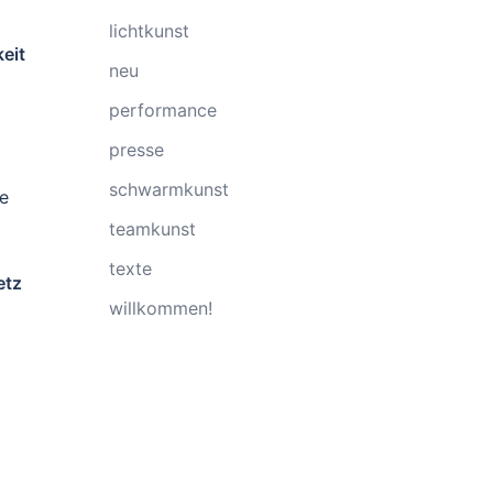
lichtkunst
eit
neu
performance
presse
schwarmkunst
e
teamkunst
texte
etz
willkommen!