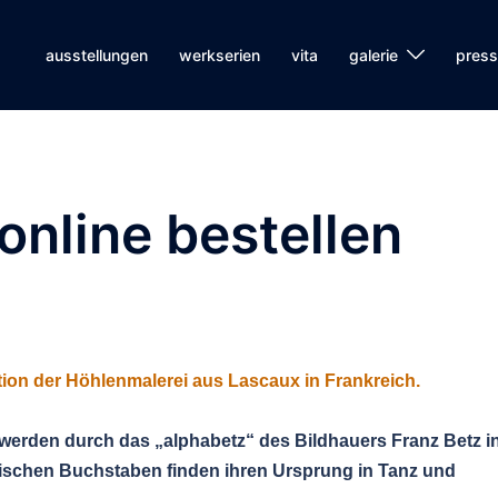
ausstellungen
werkserien
vita
galerie
pres
online bestellen
ation der Höhlenmalerei aus Lascaux in Frankreich.
werden durch das „alphabetz“ des Bildhauers Franz Betz i
ischen Buchstaben finden ihren Ursprung in Tanz und