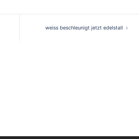
on
weiss beschleunigt jetzt edelstall