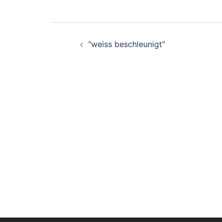
Beitragsnavigati
"weiss beschleunigt"