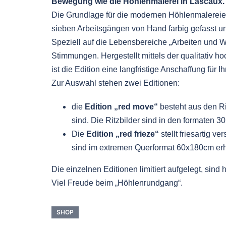
Bewegung wie die Höhlenmalerei in Lascaux.
Die Grundlage für die modernen Höhlenmalereien 
sieben Arbeitsgängen von Hand farbig gefasst und
Speziell auf die Lebensbereiche „Arbeiten und
Stimmungen. Hergestellt mittels der qualitativ h
ist die Edition eine langfristige Anschaffung für
Zur Auswahl stehen zwei Editionen:
die
Edition „red move“
besteht aus den Ri
sind. Die Ritzbilder sind in den formaten 3
Die
Edition „red frieze“
stellt friesartig 
sind im extremen Querformat 60x180cm erhä
Die einzelnen Editionen limitiert aufgelegt, sind
Viel Freude beim „Höhlenrundgang“.
SHOP