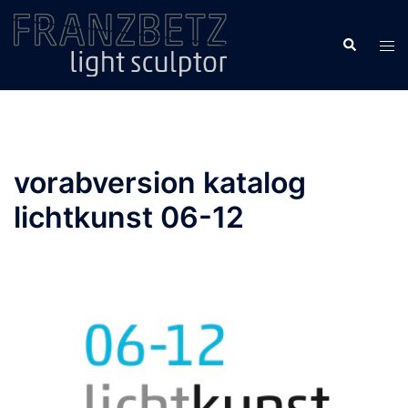
Zum
Inhalt
Suche
Men
springen
ums
vorabversion katalog
lichtkunst 06-12