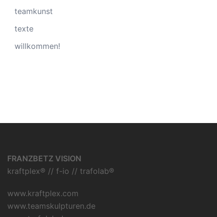
teamkunst
texte
willkommen!
FRANZBETZ VISION
kraftplex® // f-io // trafolab®
www.kraftplex.com
www.teamskulpturen.de